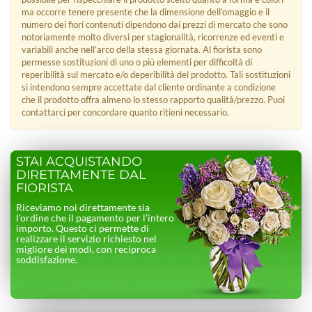
ma occorre tenere presente che la dimensione dell’omaggio e il
numero dei fiori contenuti dipendono dai prezzi di mercato che sono
notoriamente molto diversi per stagionalità, ricorrenze ed eventi e
variabili anche nell’arco della stessa giornata. Al fiorista sono
permesse sostituzioni di uno o più elementi per difficoltà di
reperibilità sul mercato e/o deperibilità del prodotto. Tali sostituzioni
si intendono sempre accettate dal cliente ordinante a condizione
che il prodotto offra almeno lo stesso rapporto qualità/prezzo. Puoi
contattarci per concordare quanto ritieni necessario.
STAI ACQUISTANDO
DIRETTAMENTE DAL
FIORISTA
Riceviamo noi direttamente sia
l’ordine che il pagamento per l’intero
importo. Questo ci permette di
realizzare il servizio richiesto nel
migliore dei modi, con reciproca
soddisfazione.