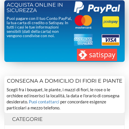
ACQUISTA ONLINE IN
SICUREZZA
Puoi pagare con il tuo Conto PayPal,
la tua carta di credito o Satispay. In
tutti i casi le tue informazioni
sensibili (dati della carta) non
vengono condivise con noi.
CONSEGNA A DOMICILIO DI FIORI E PIANTE
Scegli fra i bouquet, le piante, i mazzi di fiori, le rose o le
orchidee ed inserisci la località, la data e l’orario di consegna
desiderato.
Puoi contattarci
per concordare esigenze
particolari a mezzo telefono.
CATEGORIE